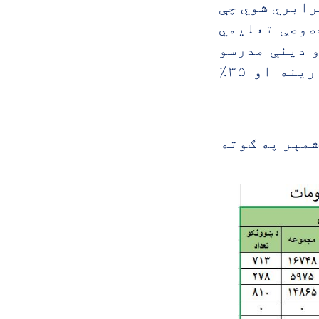
رابري شوي چې
صوصې تعلیمي
و دينې مدرسو
کې د زده کړو او روزنې زميني برابري کړي چې ۶۵٪ نارينه او ۳۵٪
شمېر په ګوته