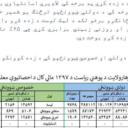
د زده کړي په برخه کې لاډېري اسانتياوي ب
رخه کې د دولتې ښوونځېو ترڅنګ يو شمېر خ
انګړو برخو لکه د لیک لوست د زده کړو ،ا
زده کړو بوخت دې
.
 دولتي او خصوصي ښوونځېو کې د زده کوونکو 