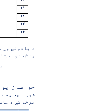
د یادونې وړ د
پنځو نورو څان
سر
خراسان پوه
شوی دی، په ذ
برخه کې د ماس