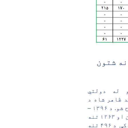
نه شتون
 له دولتي
س او د محمد ظاهر شاه د
سلطنت په دوره کې د معارف وزير (علي احمد ) لخوا افتتاح شو. د ۱۳۹۶ –
۱۳۹۷ تحصیلي کال د ارقامو له مخې ۱۳۸۰۰ نارينه محصلين او ۱۲۶۳ تنه
ښځينه محصلينې پکې په زده کړو بوخت دي په ياد پوهنتون کې د ۴۹۶ تنه