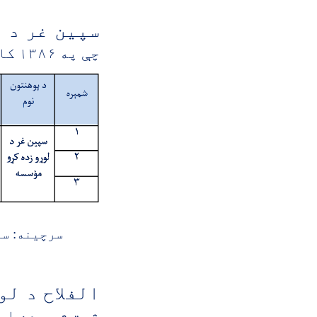
سپین غر د 
چې په ۱۳۸۶ کال کې تاسیس شوی او په لاندې څانګو کې محصلين روزي .
سرچينه: س
الفلاح د لو
ثبت شوې ده او