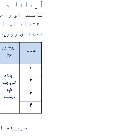
آریانا د ل
تاسیس او راجس
اقتصاد او ان
محصلين روزي.
سرچينه: ا