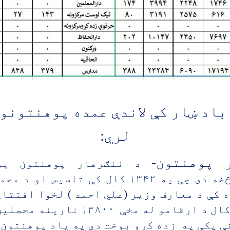
آباد ښار کې لاندې عمده پوهنتونو
لري:
 پوهنتون-
د ننګرهار پوهنتون یو
پوهنتونونو څخه دی چې په ۱۳۴۲ کال کې تاسي