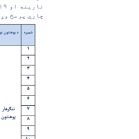
چاري پرمخ وړل