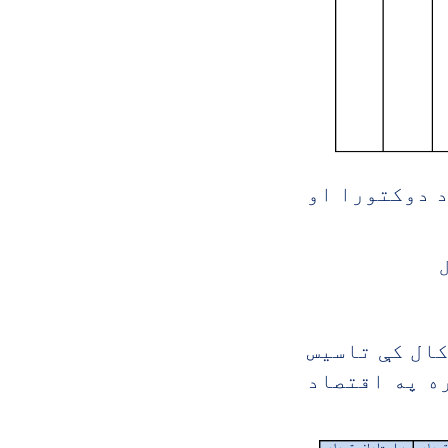
د دوکتورا او
خصوصي پوهنتون دی چې په ۱۳۸۶ کال کې تاسیس
ه په اقتصاد