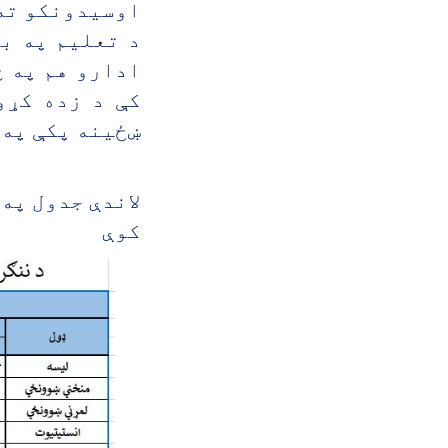
اوسيدونکو ته 
د تعليم په ب
ادارو هم په ځ
ښځينه پکې په 
لاندې جدول په
کوې