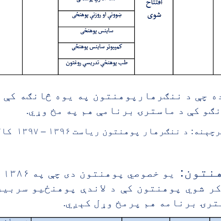
ه چې د ننګرهارپوهنتون په یوه څانګه کې 
ګو کې د ماسترۍ برنامې هم په مخ وړي.
چېنه: د ننګرهار پوهنتون ریاست ۱۳۹۶ – ۱۳۹۷ کال
نتون:
یو 
کر شوي پوهنتون کې د لاندې پوهنځيو سربير
ترۍ برنامه هم پرمخ وړل کېږي.