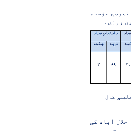
خصوصي مؤسسه
 په جلال آباد کې
 پرمخ وړي.