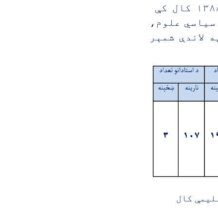
دا مؤسسه په ۱۳۸۸ کال کې
 سياسي علوم،
 لاندې شمېر