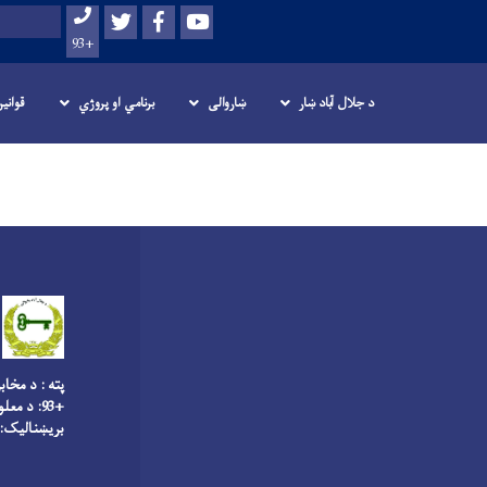
اصلي
Twitter
Facebook
Youtube
لټون
منځپانګه
+93
دانګل
د جلال آباد ښار
ښاروالی
برنامي او پروژي
قوانی
پته : د مخاب
+93: د معلوماتو څانګه
بریښنالیک: fo@jalalabad-m.gov.af