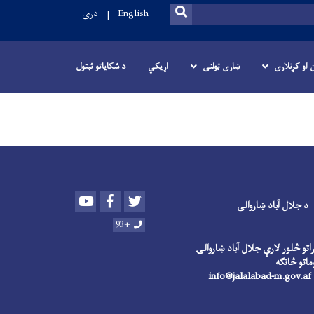
SEARCH
English
دری
ن او کړنلاری
ښاری ټولنی
اړیکي
د شکایاتو ثبتول
Youtube
Facebook
Twitter
د جلال آباد ښاروالی
+93
راتو څلور لارې جلال آباد ښاروالۍ
in