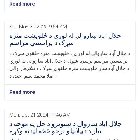
Read more
Sat, May 31 2025 9:54 AM
جلال اباد ښاروالۍ له لوري د څلويښت متره
سړک د پرانستې مراسم
د جلال آباد ښاروالۍ له لوري د څلوېښت متره حلقوي سړک د
پرانیستې مراسم ترسره شول. د جلال آباد ښاروالۍ له لوري
د جلال آباد ښار څلوېښت متره حلقوي سړک، د ننګرهار والي
ملا محمد نعیم اخند، د. . .
Read more
Mon, Oct 21 2024 11:46 AM
جلال اباد ښاروال د ستونزو د حل په موخه د
ښار د دبيلابيلو برخو څخه ليدنه وکړه