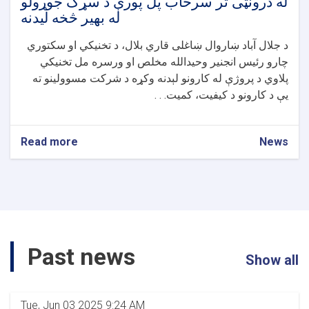
له درونټی تر سرخاب پل پورې د سړک جوړولو
له بهیر څخه لیدنه
د جلال آباد ښاروال ښاغلی قاري بلال، د تخنیکي او سکتوري
چارو رئیس انجنیر وحیدالله مخلص او ورسره مل تخنیکي
پلاوي د پروژې له کارونو لېدنه وکړه د شرکت مسوولینو ته
یې د کارونو د کیفیت، کمیت. . .
Read more
about
News
له
درونټی
تر
سرخاب
پل
پورې
د
Past news
سړک
Show all
جوړولو
له
بهیر
Tue, Jun 03 2025 9:24 AM
څخه