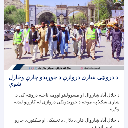
لویو
سیخدارو
ویالو
پروژې
څارنه
وشوه
د درونټی ښاری دروازې د جوړیدو چارې وڅارل
شوې
.د جلال آباد ښاروال او مسوولینو اوومه ناحیه درونټه کی د
ښاری ښکلا په موخه د جوړیدونکی دروازی له کارونو لیدنه
وکړه
د جلال آباد ښاروال قاری بلال، د تخنیکی او سکتوری چارو
رئیس انجینیر. . .