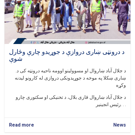
د درونټی ښاری دروازې د جوړیدو چارې وڅارل
شوې
.د جلال آباد ښاروال او مسوولینو اوومه ناحیه درونټه کی د
ښاری ښکلا په موخه د جوړیدونکی دروازی له کارونو لیدنه
وکړه
د جلال آباد ښاروال قاری بلال، د تخنیکی او سکتوری چارو
رئیس انجینیر. . .
Read more
about
News
د