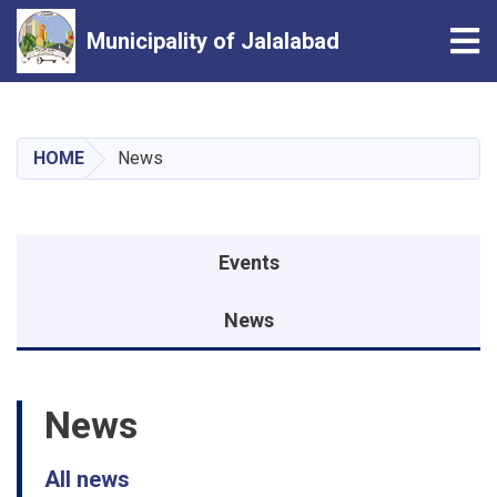
Tog
Municipality of Jalalabad
Skip
to
main
HOME
News
content
Events menu
Events
News
News
All news