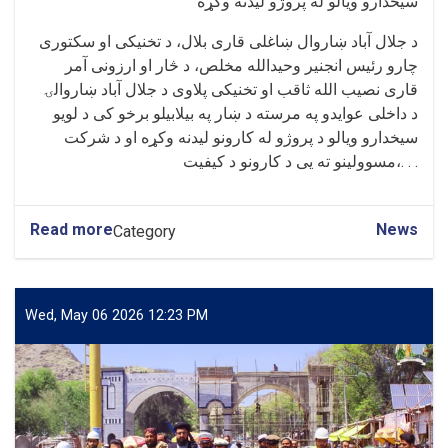
سیخدارو ویالو له پروژو لیدنه وکړه
د جلال آباد ښاروال ښاغلی قاری بلال، د تخنیکی او سکتوری
چارو رئیس انجنیر وحیدالله مخلص، د څار او ارزونی آمر
قاری نصیب الله ثاقب او تخنیکی پلاوی د جلال آباد ښاروالۍ
د داخلی عوایدو په مرسته د ښار په بیلابیلو برخو کی د لویو
سیخدارو ویالو د پروژو له کارونو لیدنه وکړه او د شرکت
مسوولینو ته یی د کارونو د کیفیت،. . .
Read more
News
Category
Wed, May 06 2026 12:23 PM