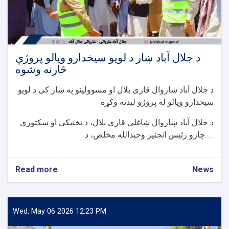
د جلال آباد ښار د لویو سیخدارو ویالو پروژې
څارنه وشوه
.د جلال آباد ښاروال قاری بلال او مسوولینو په ښار کی د لویو
سیخدارو ویالو له پروژو لیدنه وکړه
د جلال آباد ښاروال ښاغلی قاری بلال، د تخنیکی او سکتوری
چارو رئیس انجنیر وحیدالله مخلص، د. . .
Read more
about
News
د
جلال
آباد
ښار
Wed, May 06 2026 12:23 PM
د