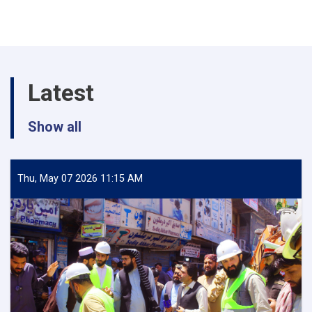
درونټی
ښاری
دروازې
د
جوړیدو
چارې
Latest
وڅارل
شوې
Show all
Thu, May 07 2026 11:15 AM