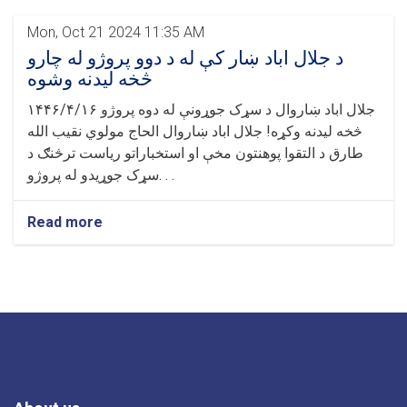
Mon, Oct 21 2024 11:35 AM
د جلال اباد ښار کې له د دوو پروژو له چارو
څخه ليدنه وشوه
۱۴۴۶/۴/۱۶ جلال اباد ښاروال د سړک جوړونې له دوه پروژو
څخه لیدنه وکړه! جلال اباد ښاروال الحاج مولوي نقیب الله
طارق د التقوا پوهنتون مخې او استخباراتو ریاست ترڅنګ د
سړک جوړیدو له پروژو. . .
Read more