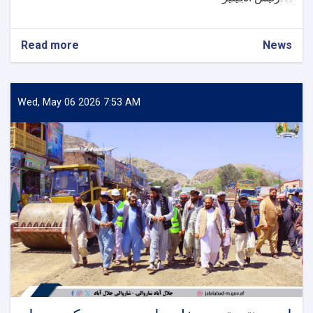
Read more
about
News
د
درونټی
ښاری
دروازې
Wed, May 06 2026 7:53 AM
د
جوړیدو
چارې
وڅارل
شوې