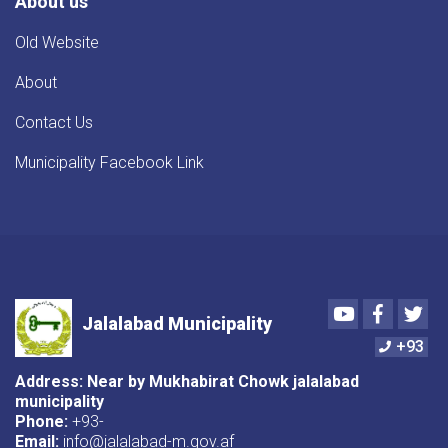
About us
Old Website
About
Contact Us
Municipality Facebook Link
Youtube
Faceboo
Twi
Jalalabad Municipality
+93
Address: Near by Mukhabirat Chowk jalalabad
municipality
Phone:
+93-
Email:
info@jalalabad-m.gov.af