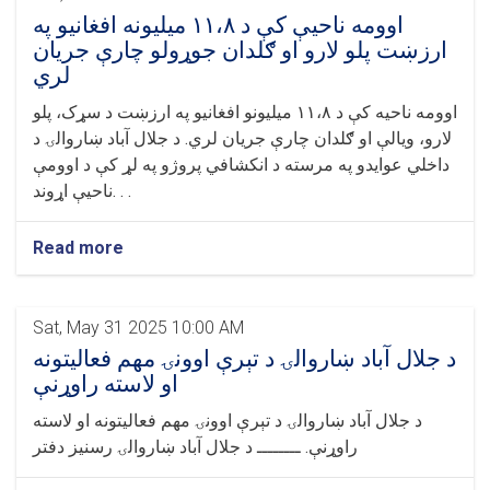
لیدنه
اوومه ناحیې کې د ١١،٨ ميليونه افغانيو په
ارزښت پلو لارو او ګلدان جوړولو چارې جریان
لري
اوومه ناحیه کې د ۱۱،۸ میلیونو افغانیو په ارزښت د سړک، پلو
لارو، ویالې او ګلدان چارې جریان لري. د جلال آباد ښاروالۍ د
داخلي عوایدو په مرسته د انکشافي پروژو په لړ کې د اوومې
ناحیې اړوند. . .
Read more
Sat, May 31 2025 10:00 AM
د جلال آباد ښاروالۍ د تېرې اوونۍ مهم فعالیتونه
او لاسته راوړنې
د جلال آباد ښاروالۍ د تېرې اوونۍ مهم فعالیتونه او لاسته
راوړنې. ــــــــ د جلال آباد ښاروالۍ رسنیز دفتر