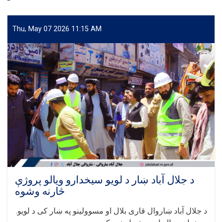
Thu, May 07 2026 11:15 AM
د جلال آباد ښار د لویو سیخدارو ویالو پروژې
څارنه وشوه
.د جلال آباد ښاروال قاری بلال او مسوولینو په ښار کی د لویو