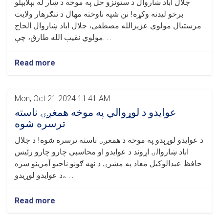
جلال اباد ښاروال د ستونزو حل په موخه د ښار له بېلابېلو
برخو لیدنه وکړه! نن شپه ناوخته مهال د ننګرهار ولایت
مرستیال مولوي عزیزالله مصطفی، جلال اباد ښاروال الحاج
مولوي نقیب الله طارق، چې. . .
Read more
Mon, Oct 21 2024 11:41 AM
عوايدو د لوړوالي په موخه همغږۍ ناسته
ترسره شوه
د عوایدو لوړېدو په موخه د همغږۍ ناسته ترسره شوه! د جلال
اباد ښاروالۍ اړوند د عوایدو او محاسبي چارو چارو رئیس
حافظ عبدالوکیل معاذ په مشرۍ د نهه ګونو ناحیو آمرینو سره
د عوایدو لوړیدو،. . .
Read more