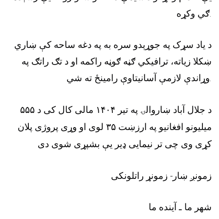
.
ګي وکړه
د یاد سړک په جوړېدو سره به په دغه ساحه کې ښاري
ښکلا زیاته، ترافیکي ګڼه ګوڼه راکمه او د تګ راتګ په
.
وړاندې لازمې آسانیتاوې رامینځ ته شي
د جلال آباد ښاروالۍ په تیر ۱۴۰۴ مالی کال کی د ۵۵۵
میلیونو افغانیو په ارزښت ۳۵ لوی او وړی پروژی پلان
کړی وی چی تر نیمایی ډیر یې بشپړی شوی دی
زمونږ ښار- زمونړ راتلونکی
شهر ما ـ آینده ما