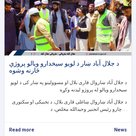
د جلال آباد ښار د لویو سیخدارو ویالو پروژې
څارنه وشوه
.د جلال آباد ښاروال قاری بلال او مسوولینو په ښار کی د لویو
سیخدارو ویالو له پروژو لیدنه وکړه
د جلال آباد ښاروال ښاغلی قاری بلال، د تخنیکی او سکتوری
چارو رئیس انجنیر وحیدالله مخلص، د. . .
Read more
about
News
د