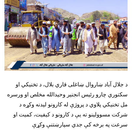
د جلال آباد ښاروال ښاغلی قاري بلال، د تخنیکي او
سکتوري چارو رئیس انجنیر وحیدالله مخلص او ورسره
مل تخنیکي پلاوي د پروژې له کارونو لېدنه وکړه د
شرکت مسوولینو ته یې د کارونو د کیفیت، کمیت او
سرعت په برخه کې جدي سپارښتنې وکړې