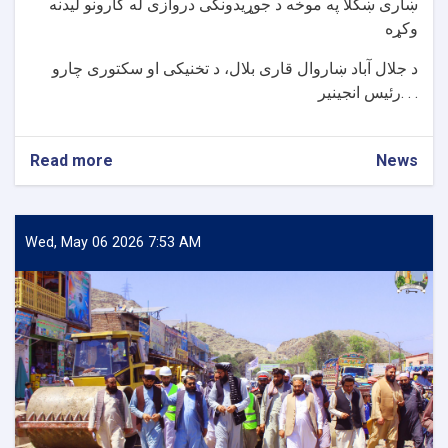
ښاری ښکلا په موخه د جوړیدونکی دروازی له کارونو لیدنه
وکړه
د جلال آباد ښاروال قاری بلال، د تخنیکی او سکتوری چارو
رئیس انجینیر. . .
Read more
about
News
د
درونټی
ښاری
دروازې
Wed, May 06 2026 7:53 AM
د
جوړیدو
چارې
وڅارل
شوې