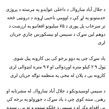
د جلال آباد ښاروالۍ د داخلی عوایدو په مرسته د پروژی
خدمتونو په لړ کې د اوومې ناحیی اړوند د درونټی څخه
تر سرخاب پل پوری د ۷۵ میلیونو افغانیو په ارزښت د
دوهم لین سړک د سبیس او بیسکورس چاري جریان
لری.
یاد سړک چی په دوو برخو کی یی کارونه پیل شوی
ټول ۲.۹ کیلو متره اوږدوالی او ۹.۷ متره لنډوالی لری
کارونه یی د پلان له مخی په منظمه توګه جریان لری
د سیمې اوسېدونکو د جلال آباد ښاروالۍ له مشرتابه او
رهبرۍ مننه کوي چې د یاد سړک د جوړولو په برخه کې
یې اقدام وکړ او د سیمې د خلکو ستونزو ته یې رسېده