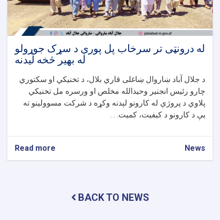
له درونټی تر سرخاب پل پورې د سړک جوړولو
له بهیر څخه لیدنه
د جلال آباد ښاروال ښاغلی قاري بلال، د تخنیکي او سکتوري
چارو رئیس انجنیر وحیدالله مخلص او ورسره مل تخنیکي
پلاوي د پروژې له کارونو لېدنه وکړه د شرکت مسوولینو ته
یې د کارونو د کیفیت، کمیت. . .
Read more
about
News
له
درونټی
تر
سرخاب
BACK TO NEWS
پل
پورې
د