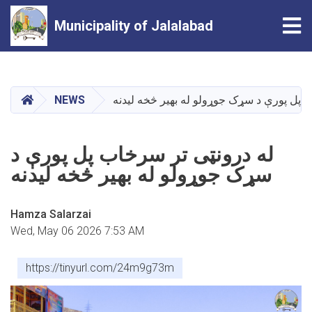
Tog
Municipality of Jalalabad
Skip
to
main
HOME
 پل پورې د سړک جوړولو له بهیر څخه لیدنه
NEWS
content
له درونټی تر سرخاب پل پورې د
سړک جوړولو له بهیر څخه لیدنه
Hamza Salarzai
Wed, May 06 2026 7:53 AM
https://tinyurl.com/24m9g73m