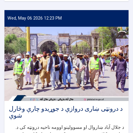
جلال
آباد
ښار
Wed, May 06 2026 12:23 PM
د
لویو
سیخدارو
ویالو
پروژې
څارنه
وشوه
د درونټی ښاری دروازې د جوړیدو چارې وڅارل
شوې
.د جلال آباد ښاروال او مسوولینو اوومه ناحیه درونټه کی د