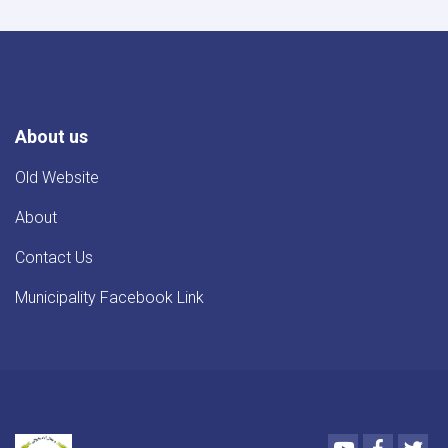
سړک
جوړولو
له
بهیر
څخه
لیدنه
About us
Old Website
About
Contact Us
Municipality Facebook Link
Youtube
Faceboo
Twi