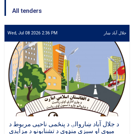
All tenders
جلال آباد ښار
Wed, Jul 08 2026 2:36 PM
د جلال آباد ښاروالۍ د پنځمی ناحیی مربوط د
میوی او سبزی منډوی د تشنابونو د مزایدی