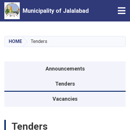
Tog
Municipality of Jalalabad
Skip
to
main
HOME
Tenders
content
منوی اطلاعیه
Announcements
Tenders
Vacancies
Tenders