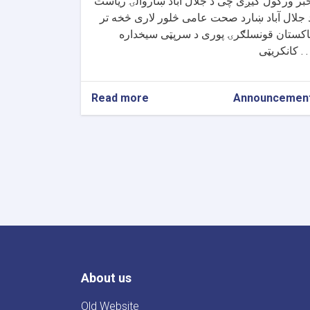
بر ورکول کیږی چی د جلال آباد ښاروالۍ ریاست
 جلال آباد ښارد صحت عامی څلور لاری څخه تر
اکستان قونسلګرۍ پوری د سرپټی سیخداره
کریټی . . .
Read more
about
Announcemen
د
جلال
آباد
ښار
د
صحت
عامی
څلور
لاری
څخه
تر
پاکستا
About us
قونسلګرۍ
پوری
د
Old Website