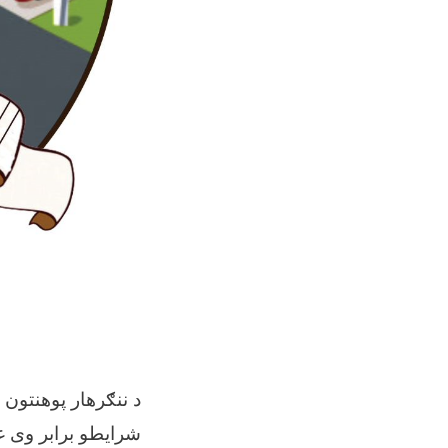
د ننګرهار پوهنتو