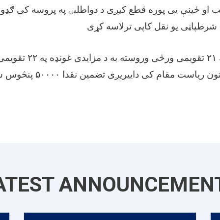
و ځینې یی پوره قطع کیږی د دواطلبۍ په پروسه کې ګډون
شرطپاڼی یو نقل کاپی ترلاسه کړی
بجو د ننګرهار پوهنتون ریاست مقام کی 
ATEST ANNOUNCEMEN