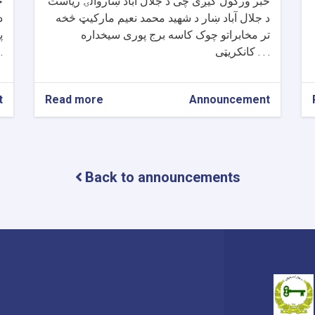
خبر ورکول کیږی چی د جلال آباد ښاروالۍ ریاست
خ
د جلال آباد ښار د شهید محمد نعیم مارکیټ څخه
د
تر مخابراتو چوک کاسه برج پوری سیخداره
پ
کانکریټی . . .
کان
t
Read more
about
Announcement
د
جلال
آباد
ښار
د
Back to announcements
شهید
محمد
نعیم
مارکیټ
څخه
تر
مخابراتو
چوک
کاسه
برج