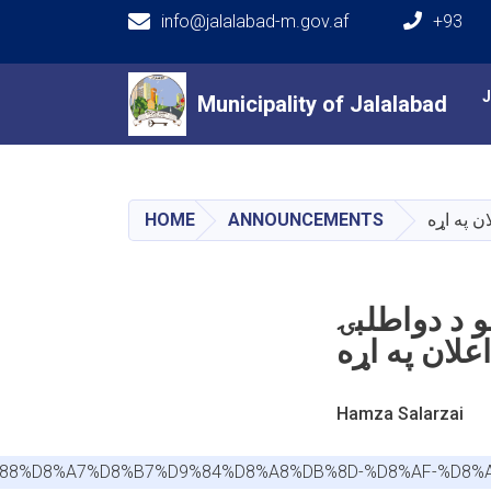
info@jalalabad-m.gov.af
+93
Main navigation
Municipality of Jalalabad
Municipality of Jalalabad
ن په اړه
ANNOUNCEMENTS
HOME
و د دواطلبۍ
اعلان په اړه
Hamza Salarzai
%D9%88%D8%A7%D8%B7%D9%84%D8%A8%DB%8D-%D8%AF-%D