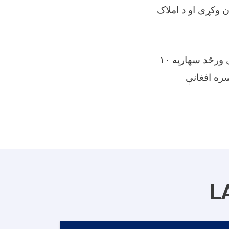
 وکړی او د املاک
د اعلان د نشر څخه ۲۱ تقویمی ورڅی وروسته به د مزایدی غونډه په ۲۲ تقویمی ورځد سهارپه ۱۰
داییریږی تضمین نقدا ۵۰۰۰۰ پنڅوس سره افغانې
L