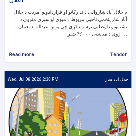
اعلان
د جلال آباد ښاروالۍ، د تدارکاتو او قراردادونو آمریت د جلال
آباد ښار پنځمې ناحیی مربوط د میوی او سبزی منډوی د
تشنابونو داوطلبی ترسره کړی چی یو تن عبدالله د نعمان
زوی د میاشتی ۴۶۰۰۰ شپږ . . .
Read more
about
Tendor
د
جلال
آباد
ښاروالۍ
جلال آباد ښار
Wed, Jul 08 2026 2:30 PM
د
پنځمی
ناحیی
مربوط
د
میوی
او
سبزی
منډوی