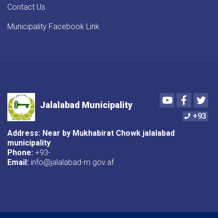
Contact Us
Municipality Facebook Link
Youtube
Faceboo
Twi
Jalalabad Municipality
+93
Address: Near by Mukhabirat Chowk jalalabad
municipality
Phone:
+93-
Email:
info@jalalabad-m.gov.af