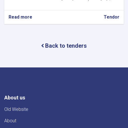
Read more
about
Tendor
د
جلال
آباد
ښار
Back to tenders
په
مختلفو
نواحیو
کی
د
ګلدانونو
د
ترمیم
پروژی
د
About us
قرارداد
دواطلبۍ
Old Website
اعلان
About