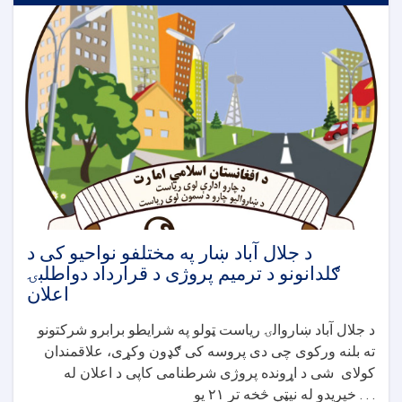
اووه
ناحیو
په
مختلفو
ساحو
کی
د
فلزی
کثافت
دانیو
جوړولو
او
نصبولو
پروژی
د جلال آباد ښار په مختلفو نواحیو کی د
د
ګلدانونو د ترمیم پروژی د قرارداد دواطلبۍ
قرارداد
اعلان
داوطلبۍ
اعلان
د جلال آباد ښاروالۍ ریاست ټولو په شرایطو برابرو شرکتونو
ته بلنه ورکوی چی دی پروسه کی ګډون وکړی، علاقمندان
کولای شی د اړونده پروژی شرطنامی کاپی د اعلان له
خپریدو له نیټې څخه تر ۲۱ یو . . .