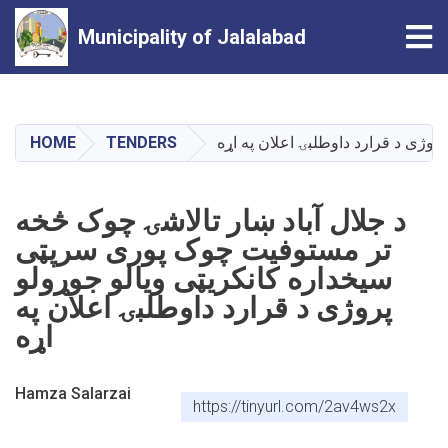
Tog
Municipality of Jalalabad
Skip
to
main
وژی د قرارد داوطلبۍ اعلان په اړه
TENDERS
HOME
content
د جلال آباد ښار تالاشۍ چوک څخه
تر مستوفیت چوک پوری سرپټی
سیخداره کانکریټی ویالو جوړولو
پروژی د قرارد داوطلبۍ اعلان په
اړه
Hamza Salarzai
https://tinyurl.com/2av4ws2x