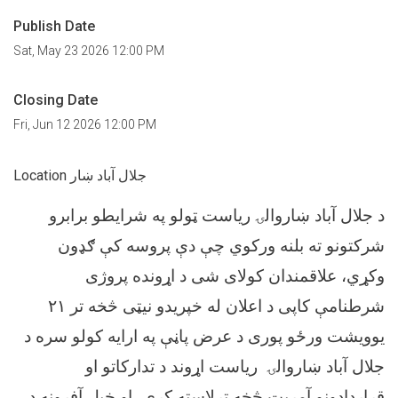
Publish Date
Sat, May 23 2026 12:00 PM
Closing Date
Fri, Jun 12 2026 12:00 PM
Location جلال آباد ښار
د جلال آباد ښاروالۍ ریاست ټولو په شرایطو برابرو
شرکتونو ته بلنه ورکوي چې دې پروسه کې ګډون
وکړي، علاقمندان کولای شی د اړونده پروژی
شرطنامې کاپی د اعلان له خپریدو نیټی څخه تر ۲۱
یوویشت ورځو پوری د عرض پاڼې په ارایه کولو سره د
جلال آباد ښاروالۍ ریاست اړوند د تدارکاتو او
قراردادونو آمریت څخه ترلاسته کړي، او خپل آفرونه د