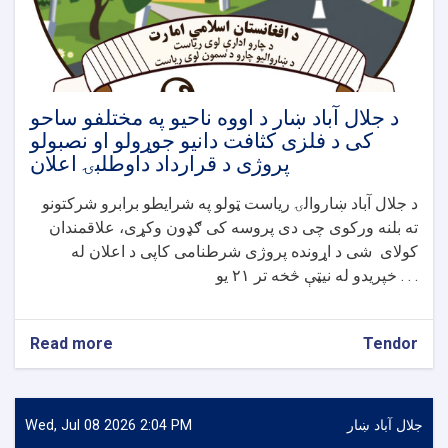
د
تشنابونو
د
مزایدی
اعلان
د جلال آباد ښار د اووه ناحیو په مختلفو ساحو
کی د فلزی کثافت دانیو جوړولو او نصبولو
پروژی د قرارداد داوطلبۍ اعلان
د جلال آباد ښاروالۍ ریاست ټولو په شرایطو برابرو شرکتونو
ته بلنه ورکوی چی دی پروسه کی ګډون وکړی، علاقمندان
کولای شی د اړونده پروژی شرطنامی کاپی د اعلان له
خپریدو له نیټې څخه تر ۲۱ یو . . .
Read more
about
Tendor
د
جلال
آباد
ښار
جلال آباد ښار
Wed, Jul 08 2026 2:04 PM
د