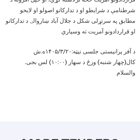
شرطنامې د شرایطو او د تدارکاتو اصولو او لایحو
مطابق په سرتړلی شکل د جلال آباد ښاروالۍ د تدارکاتو
او قراردادونو آمریت ته وسپاري
د آفر پرانیستی جلسی نیټه:۱۴۰۵/۳/۲۰ه.ش
کال(چهار شنبه) ورځ د سهار (۱۰:۰۰) لس بجی.
والسلام