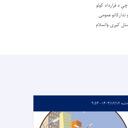
ه چې د قرارداد کولو
 د تهیه او تدارکاتو عمومی
ستل کیږی.والسلام
 ۱۴۰۴/۱۲/۱۲ - ۹:۵۳