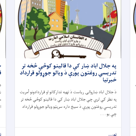
په جلال اباد ښار کې دا قالينو کوڅې څخه تر
ج
تدريسي روغتون پورې دَ ويالو جوړولو قرارداد
ق
خبرتیا
د
دَ جلال اباد ښاروالۍ ریاست دَ تهيه تدارکاتو او قراردادونو أمريت
ن
په نظر کې لري چې جلال اباد ښار کې دا قالينو کوڅې څخه تر
ج
تدريسي روغتون پورې دَ سيخ داره سرپټو ويالو جوړولو قرارداد
ا
چې يو . . .
نور...
ن