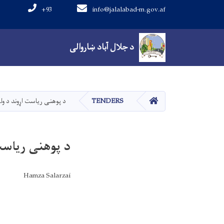
+93
info@jalalabad-m.gov.af
Main navigation
د جلال آباد ښاروالی
د جلال آباد ښاروالی
کور
TENDERS
د پوهنی ریاست اړوند د ولس
د پوهنی ریاست 
Hamza Salarzai