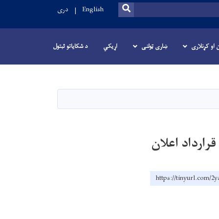
SEARCH
English
دری
ن او کړنلاری
ښاری ټولنی
اړیکي
د شکایاتو ثبتول
قرارداد اعلان
https://tinyurl.com/2