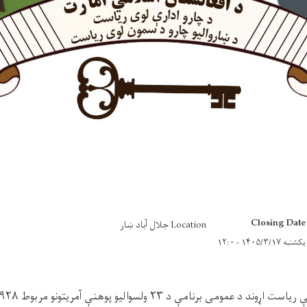
Closing Date
Location جلال آباد ښار
یکشنبه ۱۴۰۵/۳/۱۷ - ۱۲:۰