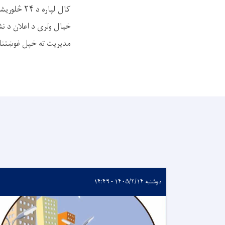
کال لپاره
مدیریت ته خپل غوښتنلی
دوشنبه ۱۴۰۵/۲/۱۴ - ۱۴:۴۹