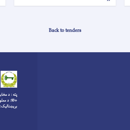
Back to tenders
پته : د مخاب
+93: د معلوماتو څانګه
بریښنالیک: fo@jalalabad-m.gov.af