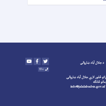
Youtube
Facebook
Twitter
د جلال آباد ښاروالی
+93
راتو څلور لارې جلال آباد ښاروالۍ
in