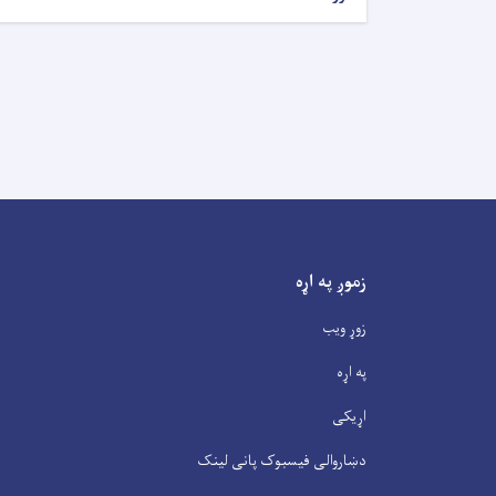
زموږ په اړه
زوړ ویب
په اړه
اړیکی
دښاروالی فیسبوک پانی لینک