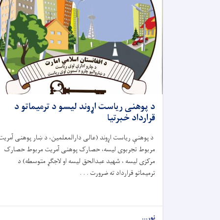
د پوهنی ریاست اړوند لیسو د ترمیماتو د
قرارداد خبرتیا
د پوهنې ریاست اړوند (عالی دارالمعلمین، د ښار پوهنی آمریت
مربوط تجربوی لیسه، حصارک پوهنی آمریت مربوط حصارک
مرکزی لیسه ، شهید عبدالحق لیسه او لاجګړ متوسطه) د
ترمیماتو قرارداد ته ضرورت . . .
نور...