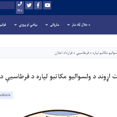
Twitter
Facebook
Youtube
لټون
+93
د جلال آباد ښار
ښاروالی
برنامي او پروژي
قوانی
اصلي
منځپانګه
دانګل
والیو مکاتبو لپاره د قرطاسیې د قرارداد اعلان
اړوند د ولسوالیو مکاتبو لپاره د قرطاسیې د 
yadkkf4