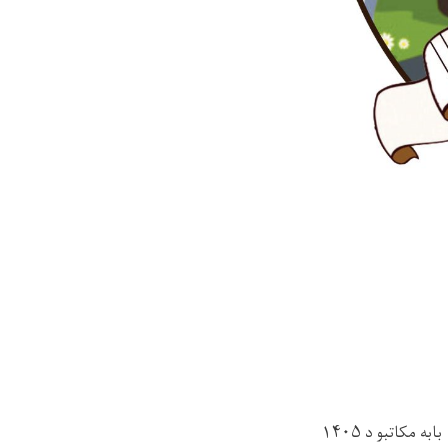
د ننګرهار ولایت د پوهنې ریاست اړوند د عمومی برنامې د ۲۳ ولسوالیو پوهنې آمریتونو مربوط ۹۲۸ بابه مکاتبو د ۱۴۰۵