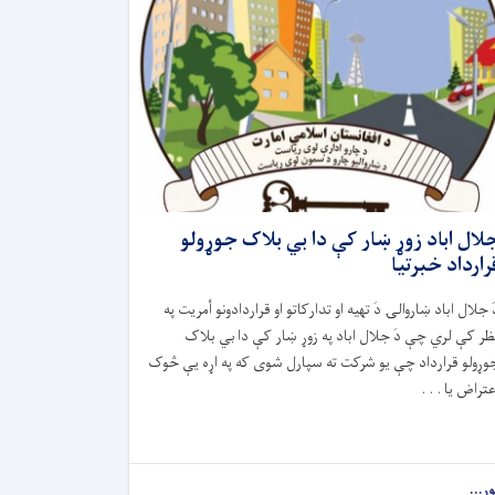
لال اباد زوړ ښار کې دا بي بلاک جوړولو
رارداد خبرتیا
َ جلال اباد ښاروالۍ دَ تهيه او تدارکاتو او قراردادونو أمريت په
ظر کې لري چې دَ جلال اباد په زوړ ښار کې دا بي بلاک
وړولو قرارداد چې يو شرکت ته سپارل شوى که په اړه يې څوک
عتراض يا . . .
ور...