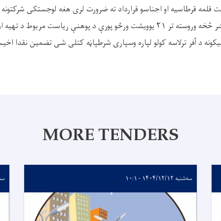
 د ۲۴ څلوریشت قلمه قرطاسیه او اجناسو قرارداد ته ضرورت لری هغه لوجستکی شرکتون
خیال ولری د اعلان د نشر څخه وروسته تر ۲۱ یوویشت ورځو پورې د پوهنې ریاست مربوط
کونه د آفر ترلاسه کولو لپاره وسپاری شرطپاڼه کتلی شی تضمین نقدا اخی
MORE TENDERS
سه‌شنبه ۱۴۰۴/۱۲/۱۲ - ۱۰:۱
سه‌شنبه