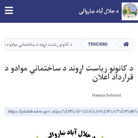
tion
د جلال آباد ښاروالی
اصلي
منځپانګه
دانګل
کور
TENDERS
د کانونو رياست اړوند د ساختماني موادو د قرار
د کانونو رياست اړوند د ساختماني موادو د
قرارداد اعلان
Hamza Salarzai
https://jalalabad-m.gov.af/ps/%D8%AF-%DA%A9%D8%