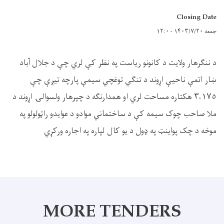
Closing Date
جمعه ۱۴۰۳/۷/۲۰ - ۱۲:۰
د ننګرهار ولایت د کانونو رياست په نظر کې لري چې د جلال آباد
ښار اتمې ناحیې اړوند د تنګي توغچي سيمې پارچه تيږې چې
٣،١٧٥ هکتاره مساحت لري او همدارنګه د چپرهار ولسوالۍ اړوند د
ملا صاحب چوک سيمه کې د ساختماني موادو د عوايدو راټولولو په
موخه د چک پواينټ په ډول د يو کال لپاره په اجاره ورکړي
MORE TENDERS