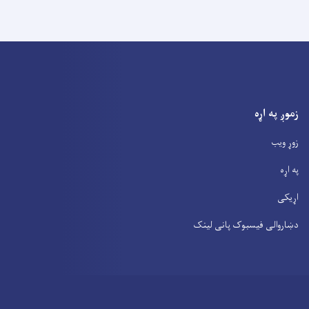
زموږ په اړه
زوړ ویب
په اړه
اړیکی
دښاروالی فیسبوک پانی لینک