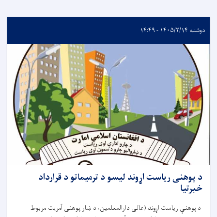
دوشنبه ۱۴۰۵/۲/۱۴ - ۱۴:۴۹
د پوهنی ریاست اړوند لیسو د ترمیماتو د قرارداد
خبرتیا
د پوهنې ریاست اړوند (عالی دارالمعلمین، د ښار پوهنی آمریت مربوط