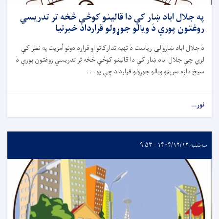
په جلال اباد ښار کې دا قالينو کوڅې څخه تر تدريسي
روغتون پورې دَ ويالو جوړولو قرارداد خبرتیا
دَ جلال اباد ښاروالۍ ریاست دَ تهيه تدارکاتو او قراردادونو أمريت په نظر کې
لري چې جلال اباد ښار کې دا قالينو کوڅې څخه تر تدريسي روغتون پورې دَ
سيخ داره سرپټو ويالو جوړولو قرارداد چې يو . . .
نور...
سه‌شنبه ۱۴۰۴/۱۲/۱۲ - ۹:۵۳