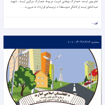
تجربوی لیسه، حصارک پوهنی آمریت مربوط حصارک مرکزی لیسه ، شهید
عبدالحق لیسه او لاجګړ متوسطه) د ترمیماتو قرارداد ته ضرورت . . .
نور...
سه‌شنبه ۱۴۰۴/۱۲/۱۲ - ۱۰:۱