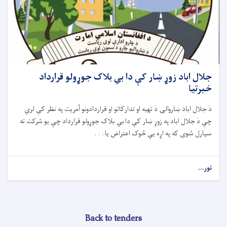
جلال اباد زوړ ښار کې دا بي بلاک جوړولو قرارداد
خبرتیا
دَ جلال اباد ښاروالۍ دَ تهيه او تدارکاتو او قراردادونو أمريت په نظر کې لري
چې دَ جلال اباد په زوړ ښار کې دا بي بلاک جوړولو قرارداد چې يو شرکت ته
سپارل شوى که په اړه يې څوک اعتراض يا . . .
نور...
Back to tenders