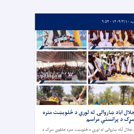
۱۴۰۴/۳ - ۹:۵۴
لال اباد ښاروالۍ له لوري د څلويښت متره
ړک د پرانستې مراسم
 جلال آباد ښاروالۍ له لوري د څلوېښت متره حلقوي سړک د