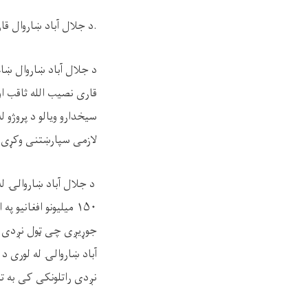
.د جلال آباد ښاروال قار
د جلال آباد ښاروال ښاغ
قاری نصیب الله ثاقب او
سیخدارو ویالو د پروژو 
لازمی سپارښتنی وکړی
۱۵۰ میلیونو افغانیو
نږدی راتلونکی کی به ت