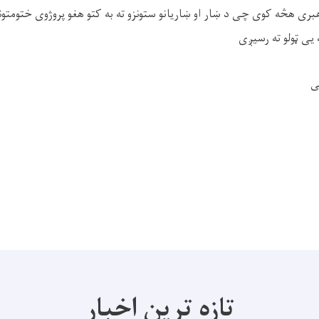
بری هڅه کوی چی د ښار او ښاریانو ستونزو ته به کتو هغو پروژوی ختومتون
 یی ټولو ته رسیږی
کی
تازه ترین اخبار