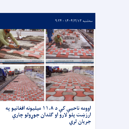
سه‌شنبه ۱۴۰۴/۳/۱۳ - ۹:۲۴
اوومه ناحیې کې د ١١،٨ ميليونه افغانيو په
ارزښت پلو لارو او ګلدان جوړولو چارې
جریان لري