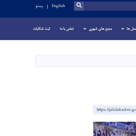
SEARCH
English
پښتو
عمل ها
مجع های شهری
تماس با ما
ثبت شکایات
https://jalalabad-m.g