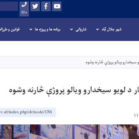
Twitter
Facebook
Youtube
Search
+93
شهر جلال آباد
شاروالی
برنامه ها و پروژه ها
قوانین و طرزال
Skip
to
main
و سیخدارو ویالو پروژې څارنه وشوه
content
ر د لویو سیخدارو ویالو پروژې څارنه وشوه
ov.af/index.php/dr/node/1701