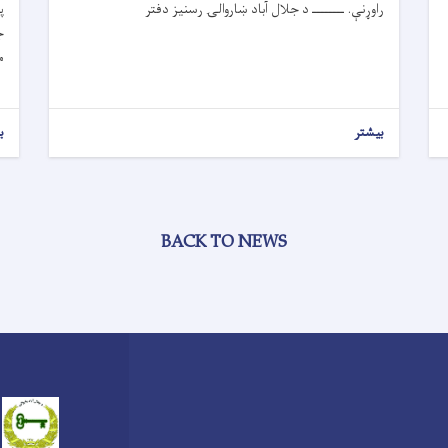
راوړنې. ــــــــ د جلال آباد ښاروالۍ رسنیز دفتر
پ
ج
م
بیشتر
ب
BACK TO NEWS