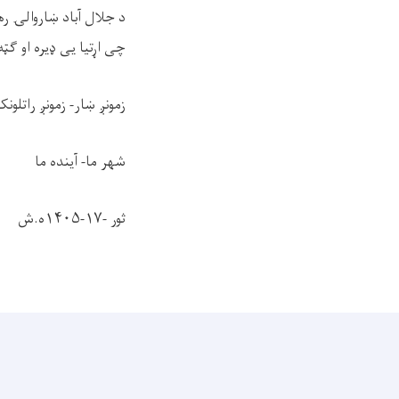
د جلال آباد ښاروالۍ ره
چی اړتیا یی ډیره او ګټه
زمونږ ښار- زمونږ راتلون
شهر ما- آینده ما
ثور -۱۷-۱۴۰۵ه.ش