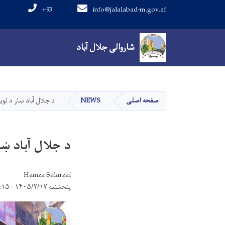
+93
info@jalalabad-m.gov.af
Main navigation
شاروالی جلال آباد
شاروالی جلال آباد
صفحه اصلی
NEWS
د جلال آباد ښار د لوی
د جلال آباد ښا
Hamza Salarzai
پنجشنبه ۱۴۰۵/۲/۱۷ - ۱۱:۱۵