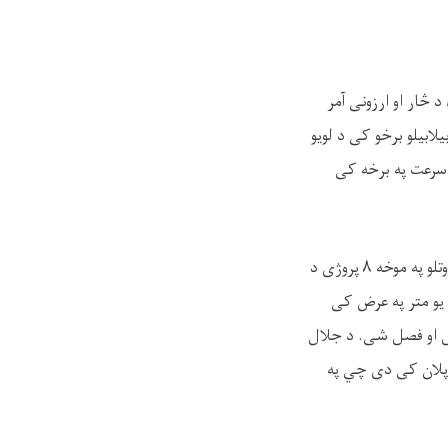
 څار او ارزونی آمر
لابیلو برخو کی د لویو
و سرعت په برخه کی
د جلال آباد ښاروالۍ له لوری د ښار په داخلی برخو کی د اورښتونو د اوبو او فاضله موادو د منظمه وتلو په موخه ۸ پروژی د
او یو متر په عرض کی
تونزه حل او فصل شی. د جلال
د پروژو کارونه په پلان کی دی چي په