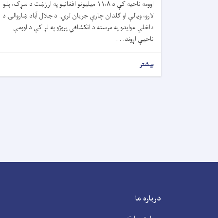
اوومه ناحیه کې د ۱۱،۸ میلیونو افغانیو په ارزښت د سړک، پلو
لارو، ویالې او ګلدان چارې جریان لري. د جلال آباد ښاروالۍ د
داخلي عوایدو په مرسته د انکشافي پروژو په لړ کې د اوومې
ناحیې اړوند. . .
بیشتر
درباره ما