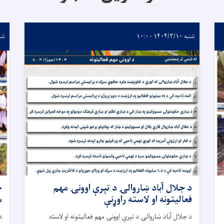
شنبه ۱۴۰۴/۳/۱۰ - ۱۰:۰
شنبه /۱۰
د جلال آباد ښاروالۍ د تېرې اوونۍ مهم
ج
فعالیتونه او لاسته راوړنې
س
د جلال آباد ښاروالۍ د تېرې اوونۍ مهم فعالیتونه او لاسته
د