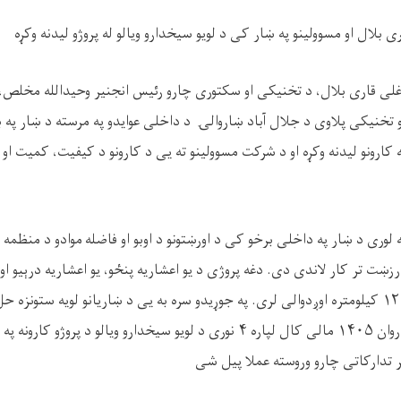
ی بلال او مسوولینو په ښار کی د لویو سیخدارو ویالو له پروژو لیدنه وکړه
لی قاری بلال، د تخنیکی او سکتوری چارو رئیس انجنیر وحیدالله مخلص، د
 تخنیکی پلاوی د جلال آباد ښاروالۍ د داخلی عوایدو په مرسته د ښار په بی
له کارونو لیدنه وکړه او د شرکت مسوولینو ته یی د کارونو د کیفیت، کمیت ا
 په ارزښت تر کار لاندی دی. دغه پروژی د یو اعشاریه پنځو، یو اعشاریه درېیو 
جوړیږی چی ټول نږدی ۱۲ کیلومتره اوږدوالی لری. په جوړیدو سره به یی د ښاریانو لویه س
آباد ښاروالۍ له لوری د روان ۱۴۰۵ مالی کال لپاره ۴ نوری د لویو سیخدارو ویالو 
ر تدارکاتی چارو وروسته عملا پیل شی