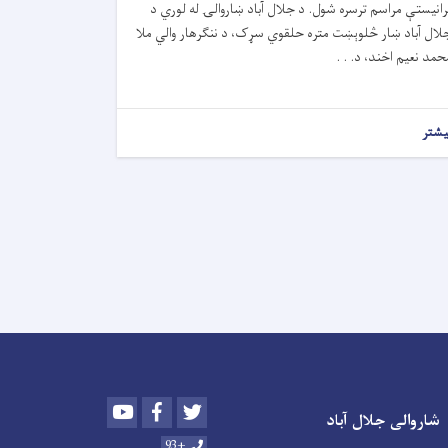
رانیستې مراسم ترسره شول. د جلال آباد ښاروالۍ له لوري د
لال آباد ښار څلوېښت متره حلقوي سړک، د ننګرهار والي ملا
حمد نعیم اخند، د. . .
یشتر
Youtube
Facebook
Twitter
شاروالی جلال آباد
+93