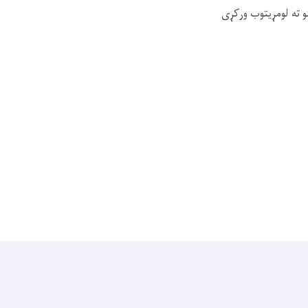
و ته لومړیتوب ورکړی