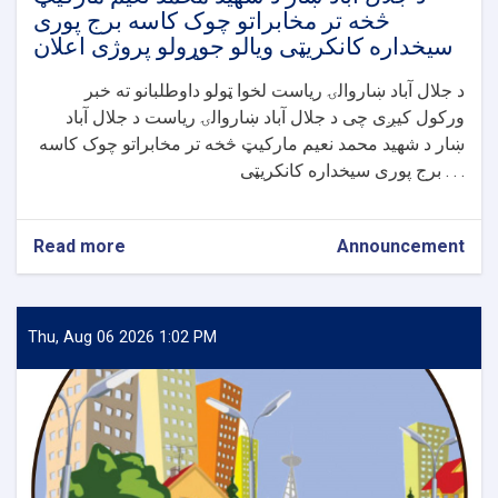
پروژی
څخه تر مخابراتو چوک کاسه برج پوری
اعلان
سیخداره کانکریټی ویالو جوړولو پروژی اعلان
د جلال آباد ښاروالۍ ریاست لخوا ټولو داوطلبانو ته خبر
ورکول کیږی چی د جلال آباد ښاروالۍ ریاست د جلال آباد
ښار د شهید محمد نعیم مارکیټ څخه تر مخابراتو چوک کاسه
برج پوری سیخداره کانکریټی . . .
Read more
about
Announcement
د
جلال
آباد
ښار
Thu, Aug 06 2026 1:02 PM
د
شهید
محمد
نعیم
مارکیټ
څخه
تر