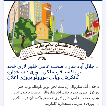
د جلال آباد ښار د صحت عامی څلور لاری څخه
تر پاکستا قونسلګرۍ پوری د سیخداره
کانکریټی ویالی جوړولو پروژی اعلان
د جلال آباد ښاروالۍ ریاست لخوا ټولو داوطلبانو ته خبر
ورکول کیږی چی د جلال آباد ښاروالۍ ریاست د جلال آباد
ښارد صحت عامی څلور لاری څخه تر پاکستان قونسلګرۍ
پوری د سرپټی سیخداره کانکریټی . . .