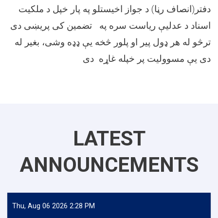
دفتر(انصاف رڼا) د جواز اخیستلو په پار خپل د ملکیت
اسناد د عدلیې ریاست سره په تضمین کی پریښی دی
ترڅو له هر ډول پیر او پلور څخه یې ډډه وشی، بغیر له
دی یې مسوولیت پر خپله غاړه دی
LATEST
ANNOUNCEMENTS
Thu, Aug 06 2026 2:28 PM