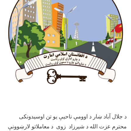
د جلال آباد ښار د اوومې ناحیې یو تن اوسیدونکی
محترم عزت الله د شیرزاد زوی د معاملاتو لارښوونې