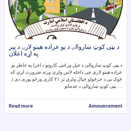
مخابراتو
چوک
کاسه
برج
پوری
سیخداره
کانکریټی
ویالو
د بټی کوټ ښاروالۍ د یو عراده هینو لارۍ د پیر
جوړولو
په اړه اعلان
پروژی
اعلان
د بټی کوټ ښاروالی د خپل ورځنی کارونو د اجرا په خاطر یو
عراده هینو لاری چی داخله لاس ولری ورته ضرورت لری که
څوک یی د خرڅولو خیال ولری تر ۲۱ کاری ورځو پوری دی د
بټی کوټ ښاروالی د خدماتو . . .
Read more
about
Announcement
د
بټی
کوټ
ښاروالۍ