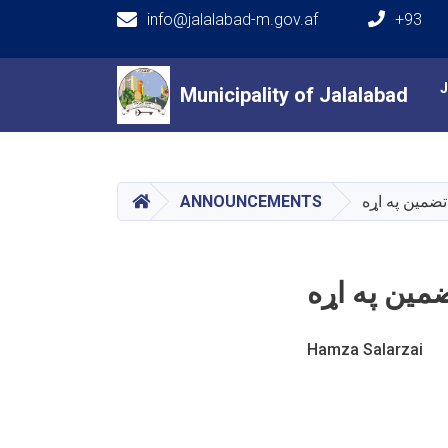
info@jalalabad-m.gov.af
+93
Main navigation
Municipality of Jalalabad
Municipality of Jalalabad
HOME
تضمین په اړه
ANNOUNCEMENTS
مین په اړه
Hamza Salarzai