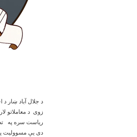
د جلال آباد ښار د
زوی د معاملاتو لار
ریاست سره په تضمی
دی یې مسوولیت پر