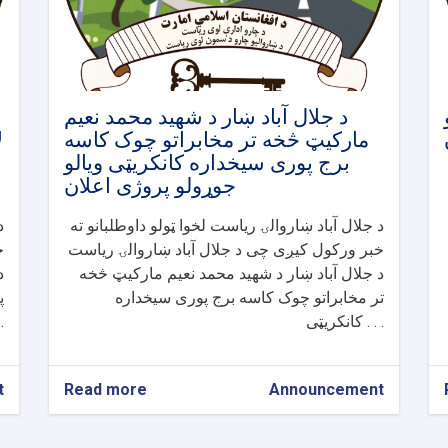
د جلال آباد ښار د شهید محمد نعیم
مارکیټ څخه تر مخابراتو چوک کاسه
ل
برج پوری سیخداره کانکریټی ویالو
جوړولو پروژی اعلان
د جلال آباد ښاروالۍ ریاست لخوا ټولو داوطلبانو ته
د
خبر ورکول کیږی چی د جلال آباد ښاروالۍ ریاست
خ
د جلال آباد ښار د شهید محمد نعیم مارکیټ څخه
د
تر مخابراتو چوک کاسه برج پوری سیخداره
پ
کانکریټی . . .
کان
t
Read more
about
Announcement
د
جلال