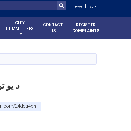
دری
پښتو
SEARCH
CITY
CONTACT
REGISTER
COMMITTEES
US
COMPLAINTS
د یو ت
nyurl.com/24deq4om