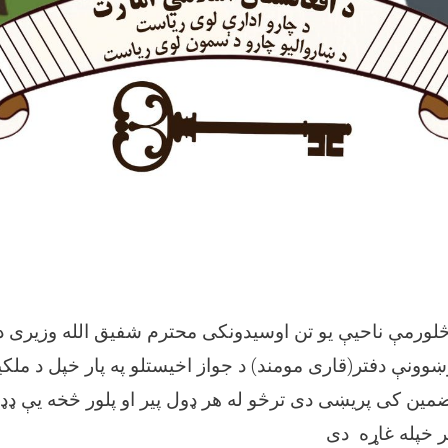
 اڅلورمې ناحیې یو تن اوسیدونکی محترم شفیق الله وزیری 
ښوونې دفتر(قاری مومند) د جواز اخیستلو په پار خپل د ملک
ن کی پریښی دی ترڅو له هر ډول پیر او پلور څخه یې ډډه
 خپله غاړه دی