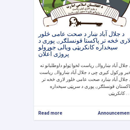
د جلال آباد ښار د صحت عامی څلور
اری څخه تر پاکستا قونسلګرۍ پوری د
سیخداره کانکریټی ویالی جوړولو
پروژی اعلان
 جلال آباد ښاروالۍ ریاست لخوا ټولو داوطلبانو ته
بر ورکول کیږی چی د جلال آباد ښاروالۍ ریاست
 جلال آباد ښارد صحت عامی څلور لاری څخه تر
اکستان قونسلګرۍ پوری د سرپټی سیخداره
کریټی . . .
Read more
about
Announcemen
د
جلال