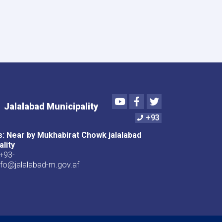
کوټ
ښاروالۍ
د
یو
عراده
هینو
لارۍ
د
پیر
په
Youtube
Facebook
Twitter
اړه
Jalalabad Municipality
اعلان
+93
: Near by Mukhabirat Chowk jalalabad
ality
+93-
nfo@jalalabad-m.gov.af