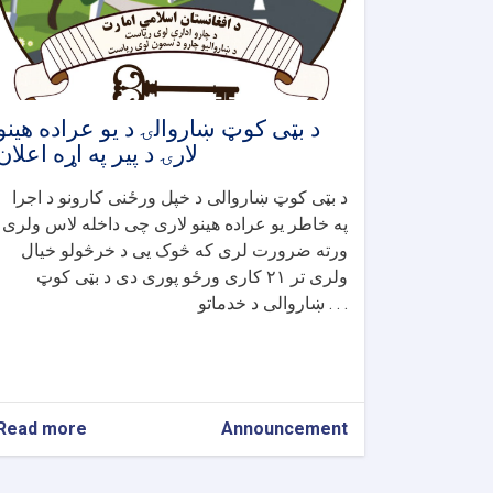
د بټی کوټ ښاروالۍ د یو عراده هینو
لارۍ د پیر په اړه اعلان
د بټی کوټ ښاروالی د خپل ورځنی کارونو د اجرا
په خاطر یو عراده هینو لاری چی داخله لاس ولری
ورته ضرورت لری که څوک یی د خرڅولو خیال
ولری تر ۲۱ کاری ورځو پوری دی د بټی کوټ
ښاروالی د خدماتو . . .
Read more
about
Announcement
د
بټی