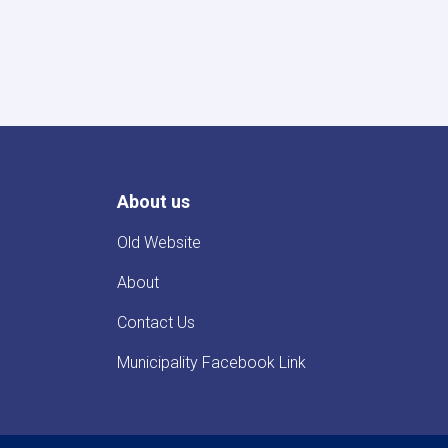
آباد
ښار
د
صحت
عامی
څلور
لاری
څخه
تر
پاکستا
About us
قونسلګرۍ
پوری
د
Old Website
سیخداره
کانکریټی
About
ویالی
جوړولو
Contact Us
پروژی
اعلان
Municipality Facebook Link