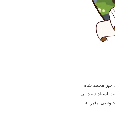
د خیر محمد شاه
یت اسناد د عدلیې
 وشی، بغیر له