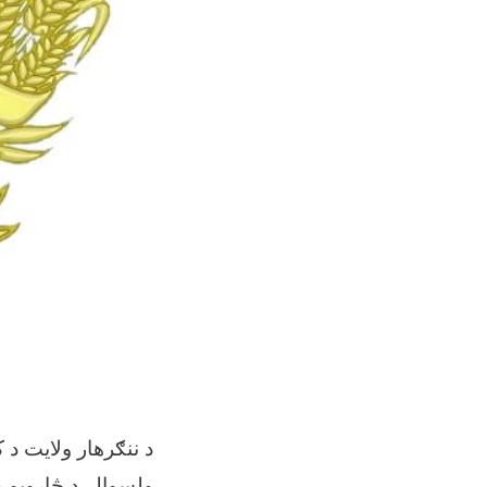
د ننګرهار ولایت د
ولسوالۍ د څارويو 