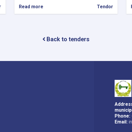
r
Read more
about
Tendor
د
جلال
آباد
ښار
د
Back to tenders
اووه
ناحیو
په
مختلفو
ساحو
کی
د
فلزی
کثافت
دانیو
جوړولو
Address
او
municip
نصبولو
Phone:
پروژی
Email:
i
د
قرارداد