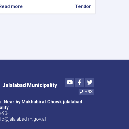
Read more
about
Tendor
د
جلال
آباد
ښار
په
مختلفو
نواحیو
کی
د
ګلدانونو
د
ترمیم
Youtube
Facebook
Twitter
پروژی
Jalalabad Municipality
د
+93
قرارداد
دواطلبۍ
: Near by Mukhabirat Chowk jalalabad
اعلان
ality
+93-
nfo@jalalabad-m.gov.af