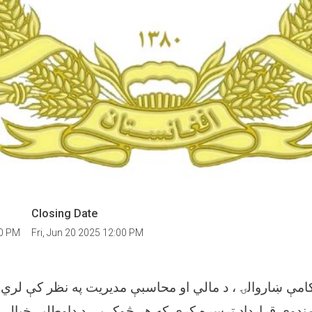
Closing Date
00 PM
Fri, Jun 20 2025 12:00 PM
 کامې ښاروالۍ ، د مالي او محاسبې مديريت په نظر کې لري
منډوي قرارداد ترسره کړي که هر څوک يې د داوطلبۍ خيال ل