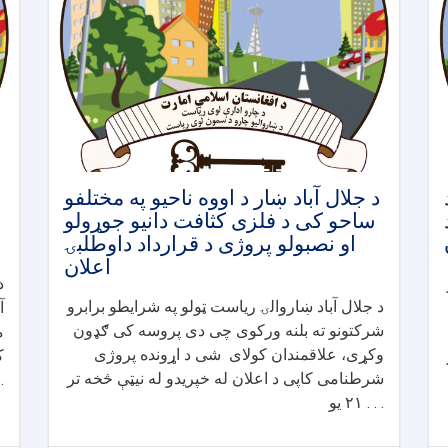
د جلال آباد ښار د اووه ناحیو په مختلفو
ساحو کی د فلزی کثافت دانیو جوړولو
او نصبولو پروژی د قرارداد داوطلبۍ
اعلان
د
د جلال آباد ښاروالۍ ریاست ټولو په شرایطو برابرو
آ
شرکتونو ته بلنه ورکوی چی دی پروسه کی ګډون
م
وکړی، علاقمندان کولای شی د اړونده پروژی
ک
شرطنامی کاپی د اعلان له خپریدو له نیټې څخه تر
۰۰۰
۲۱ یو . . .