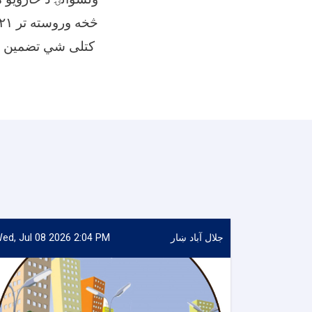
کتلى شي تضمین نغد اخيستل کيږي
جلال آباد ښار
ed, Jul 08 2026 2:04 PM