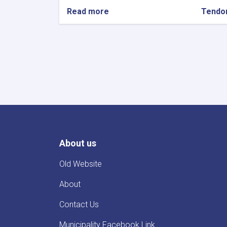
Read more
about
Tendo
د
جلال
آباد
ښاروالۍ
د
پنځمی
ناحیی
مربوط
د
میوی
او
سبزی
About us
منډوی
د
تشنابونو
Old Website
د
مزایدی
About
اعلان
Contact Us
Municipality Facebook Link