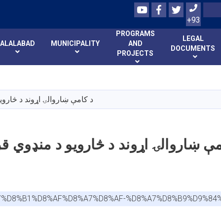
Youtube
Facebook
Twitter
Search
+93
PROGRAMS
LEGAL
JALALABAD
MUNICIPALITY
AND
DOCUMENTS
PROJECTS
Skip
to
main
د کامې ښاروالۍ اړوند د څاروي
content
مې ښاروالۍ اړوند د څارويو د منډوي قر
A7%D8%B1%D8%AF%D8%A7%D8%AF-%D8%A7%D8%B9%D9%84