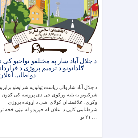
د جلال آباد ښار په مختلفو نواحیو کی د
ګلدانونو د ترمیم پروژی د قرارداد
دواطلبۍ اعلان
د جلال آباد ښاروالۍ ریاست ټولو په شرایطو برابرو
شرکتونو ته بلنه ورکوی چی دی پروسه کی ګډون
وکړی، علاقمندان کولای شی د اړونده پروژی
شرطنامی کاپی د اعلان له خپریدو له نیټې څخه تر
۲۱ یو . . .