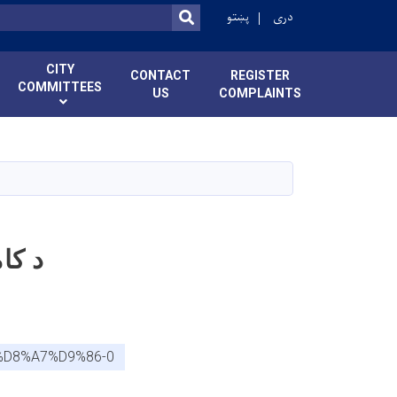
دری
پښتو
SEARCH
CITY
CONTACT
REGISTER
COMMITTEES
US
COMPLAINTS
د کا
%D8%A7%D9%86-0