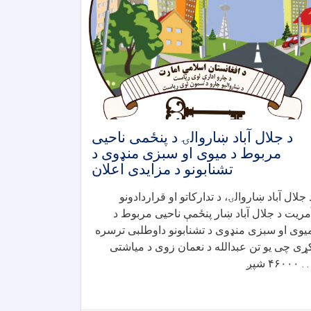
د جلال آباد ښاروالۍ د پنځمی ناحیی
مربوط د میوی او سبزی منډوی د
تشنابونو د مزایدی اعلان
 جلال آباد ښاروالۍ، د تدارکاتو او قراردادونو
مریت د جلال آباد ښار پنځمې ناحیی مربوط د
یوی او سبزی منډوی د تشنابونو داوطلبی ترسره
ړی چی یو تن عبدالله د نعمان زوی د میاشتی
۴۶ شپږ . . .