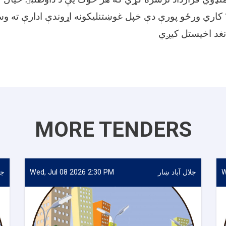
څخه وروسته تر ٢١ کاري ورځو پورې دې خپل غوښتنلیکونه اړوندې ادارې ت
MORE TENDERS
W
جلال آباد ښار
Wed, Jul 08 2026 2:30 PM
جل